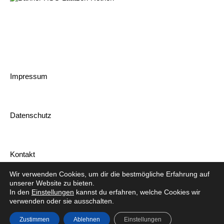
Impressum
Datenschutz
Kontakt
Wir verwenden Cookies, um dir die bestmögliche Erfahrung auf
unserer Website zu bieten.
In den
Einstellungen
kannst du erfahren, welche Cookies wir
verwenden oder sie ausschalten.
© HSG Laatzen-Rethen 2026
Zustimmen
Ablehnen
Einstellungen