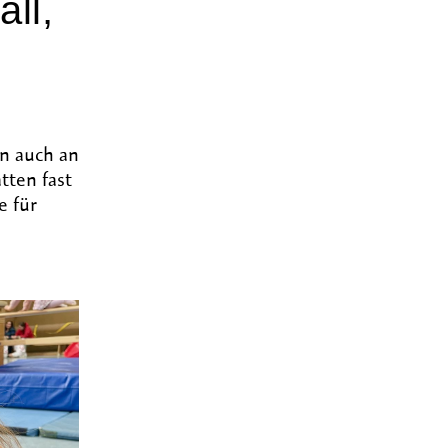
ll,
rn auch an
tten fast
e für