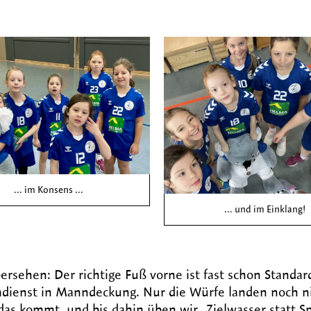
... im Konsens ...
... und im Einklang!
ersehen: Der richtige Fuß vorne ist fast schon Standard
imdienst in Manndeckung. Nur die Würfe landen noch n
s kommt, und bis dahin üben wir „Zielwasser statt Sp