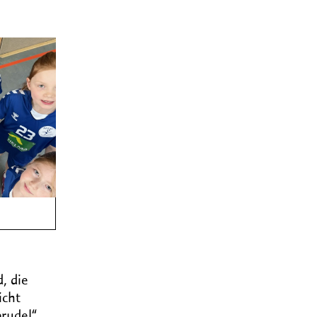
, die
icht
rudel“.