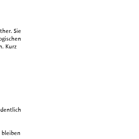
ther. Sie
gogischen
n. Kurz
rdentlich
 bleiben