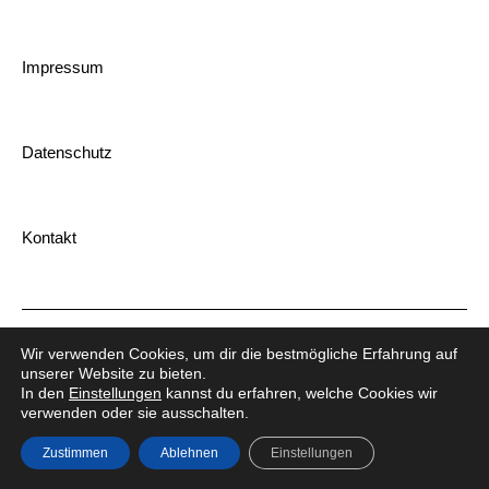
Impressum
Datenschutz
Kontakt
© HSG Laatzen-Rethen 2026
Wir verwenden Cookies, um dir die bestmögliche Erfahrung auf
unserer Website zu bieten.
In den
Einstellungen
kannst du erfahren, welche Cookies wir
verwenden oder sie ausschalten.
Zustimmen
Ablehnen
Einstellungen