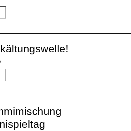
rkältungswelle!
5
mmimischung
nispieltag