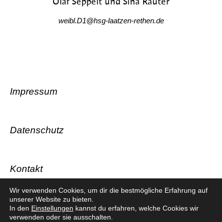
Olaf Seppelt und Sina Rauter
weibl.D1@hsg-laatzen-rethen.de
Impressum
Datenschutz
Kontakt
Wir verwenden Cookies, um dir die bestmögliche Erfahrung auf
unserer Website zu bieten.
In den
Einstellungen
kannst du erfahren, welche Cookies wir
verwenden oder sie ausschalten.
© HSG Laatzen-Rethen 2026