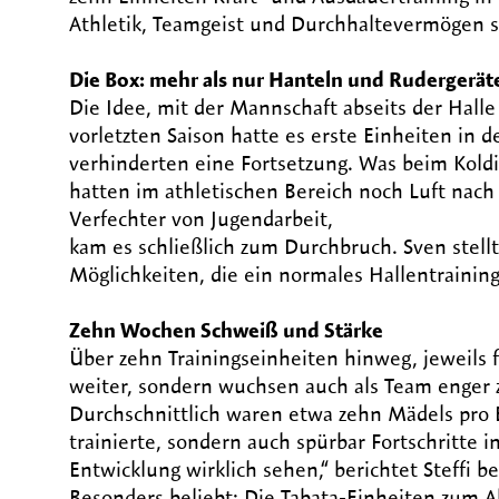
Athletik, Teamgeist und Durchhaltevermögen st
Die Box: mehr als nur Hanteln und Rudergerät
Die Idee, mit der Mannschaft abseits der Halle
vorletzten Saison hatte es erste Einheiten in d
verhinderten eine Fortsetzung. Was beim Kold
hatten im athletischen Bereich noch Luft nach
Verfechter von Jugendarbeit,
kam es schließlich zum Durchbruch. Sven stell
Möglichkeiten, die ein normales Hallentraining
Zehn Wochen Schweiß und Stärke
Über zehn Trainingseinheiten hinweg, jeweils fr
weiter, sondern wuchsen auch als Team enge
Durchschnittlich waren etwa zehn Mädels pro E
trainierte, sondern auch spürbar Fortschritte 
Entwicklung wirklich sehen,“ berichtet Steffi be
Besonders beliebt: Die Tabata-Einheiten zum Ab