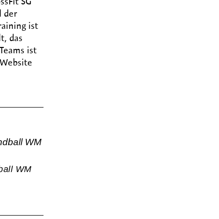
ssFit SG
l der
aining ist
t, das
 Teams ist
 Website
ball WM