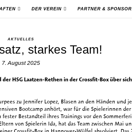
AFTEN
DER VEREIN
PARTNER & SPONSO
AKTUELLES
satz, starkes Team!
7. August 2025
 der HSG Laatzen-Rethen in der Crossfit-Box über sich
rpees zu Jennifer Lopez, Blasen an den
Händen und j
nsiven Bootcamp anhört, war für die Spielerinnen der
fester Bestandteil ihres Trainings vor den Sommerfer
Eltern von Spielerin Ida, hat das Team zwischen Mai un
einer Crossfit-Box in Hannover-Wülfel absolviert. Das Z