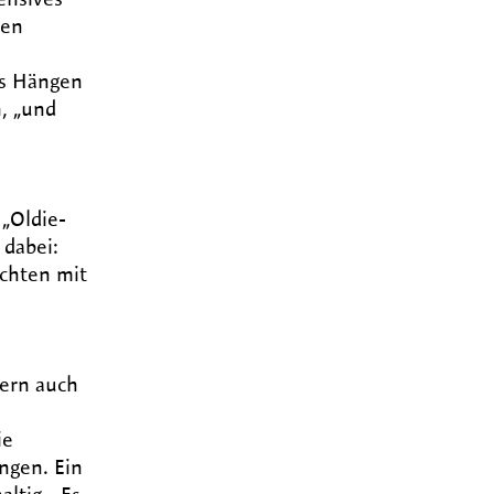
den
as Hängen
, „und
 „Oldie-
 dabei:
achten mit
dern auch
ie
ngen. Ein