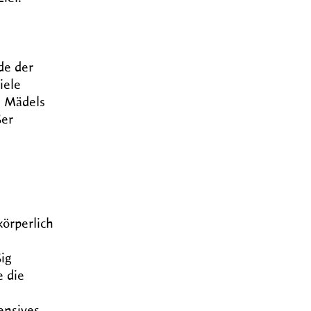
de der
iele
e Mädels
ßer
körperlich
ig
e die
ensives