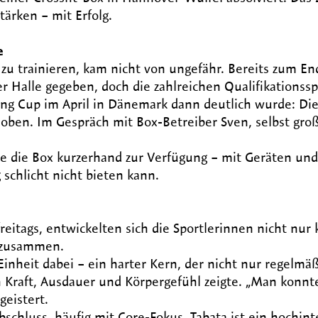
ärken – mit Erfolg.
e
 zu trainieren, kam nicht von ungefähr. Bereits zum En
er Halle gegeben, doch die zahlreichen Qualifikationssp
ing Cup im April in Dänemark dann deutlich wurde: Di
 oben. Im Gespräch mit Box-Betreiber Sven, selbst gro
te die Box kurzerhand zur Verfügung – mit Geräten und
 schlicht nicht bieten kann.
eitags, entwickelten sich die Sportlerinnen nicht nur 
r zusammen.
inheit dabei – ein harter Kern, der nicht nur regelmäß
in Kraft, Ausdauer und Körpergefühl zeigte. „Man konnt
geistert.
schluss, häufig mit Core-Fokus. Tabata ist ein hochint