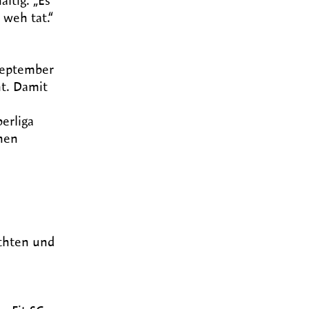
ltig. „Es
weh tat.“
 September
nt. Damit
erliga
chen
ichten und