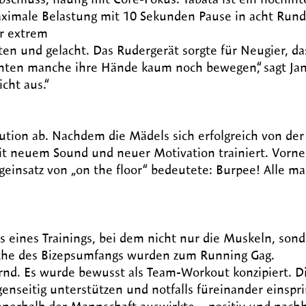
maximale Belastung mit 10 Sekunden Pause in acht Run
r extrem
tten und gelacht. Das Rudergerät sorgte für Neugier, d
nnten manche ihre Hände kaum noch bewegen“, sagt Jan
cht aus.“
lution ab. Nachdem die Mädels sich erfolgreich von der
 mit neuem Sound und neuer Motivation trainiert. Vorne
geinsatz von „on the floor“ bedeutete: Burpee! Alle m
s eines Trainings, bei dem nicht nur die Muskeln, son
che des Bizepsumfangs wurden zum Running Gag.
ernd. Es wurde bewusst als Team-Workout konzipiert. D
enseitig unterstützen und notfalls füreinander einspri