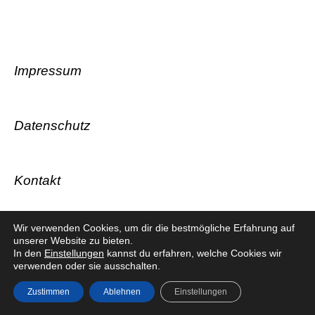
Impressum
Datenschutz
Kontakt
Wir verwenden Cookies, um dir die bestmögliche Erfahrung auf
unserer Website zu bieten.
© HSG Laatzen-Rethen 2026
In den
Einstellungen
kannst du erfahren, welche Cookies wir
verwenden oder sie ausschalten.
Zustimmen
Ablehnen
Einstellungen